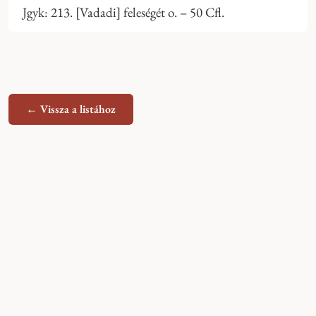
Jgyk: 213. [Vadadi] feleségét o. – 50 Cfl.
← Vissza a listához