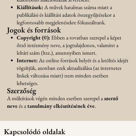
Kiállítások:
A művek hatalmas száma miatt a
publikálási és kiállítási adatok összegyűjtésekor a
legfontosabb megjelenésekre fókuszáltunk.
Jogok és források
Copyright (©):
Ebben a rovatban szerepel a képet
őrző intézmény neve, a jogtulajdonos, valamint a
leltári szám (ltsz.), amennyiben ismert.
Internet:
Az online források helyét és a letöltés idejét
rögzítjük, azonban ezek aktualizálása (az internetes
linkek változása miatt) nem minden esetben
lehetséges.
Szerzőség
A műleírások végén minden esetben szerepel a
szerző
neve
és a
tanulmány elkészítésének éve
.
Kapcsolódó oldalak