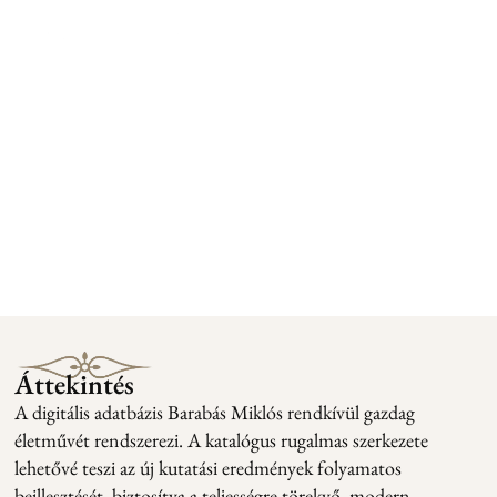
Barabás Miklós
életműkatalógus
felépítése
Áttekintés
A digitális adatbázis Barabás Miklós rendkívül gazdag
életművét rendszerezi. A katalógus rugalmas szerkezete
lehetővé teszi az új kutatási eredmények folyamatos
beillesztését, biztosítva a teljességre törekvő, modern