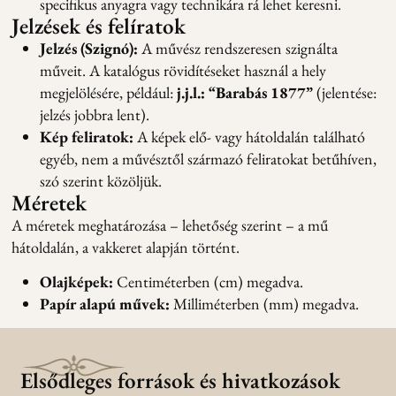
specifikus anyagra vagy technikára rá lehet keresni.
Jelzések és felíratok
Jelzés (Szignó):
A művész rendszeresen szignálta
műveit. A katalógus rövidítéseket használ a hely
megjelölésére, például:
j.j.l.: “Barabás 1877”
(jelentése:
jelzés jobbra lent).
Kép feliratok:
A képek elő- vagy hátoldalán található
egyéb, nem a művésztől származó feliratokat betűhíven,
szó szerint közöljük.
Méretek
A méretek meghatározása – lehetőség szerint – a mű
hátoldalán, a vakkeret alapján történt.
Olajképek:
Centiméterben (cm) megadva.
Papír alapú művek:
Milliméterben (mm) megadva.
Elsődleges források és hivatkozások