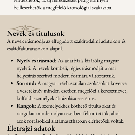
beilleszthetők a megfelelő kronológiai szakaszba.
Nevek és titulusok
A nevek írásmódja az elfogadott szakirodalmi adatokon és
családfakutatásokon alapul.
Nyelv és írásmód:
Az adatbázis kizárólag magyar
nyelvű. A nevek korabeli, régies írásmódját a mai
helyesírás szerinti modern formára változtattuk.
Sorrend:
A magyar névhasználati szokásokat követve
a vezetéknév minden esetben megelőzi a keresztnevet,
külföldi személyek ábrázolása esetén is.
Rangok:
A személyekhez köthető titulusokat és
rangokat minden olyan esetben feltüntettük, ahol
azok forrásokkal alátámaszthatóan elérhetőek voltak.
Életrajzi adatok