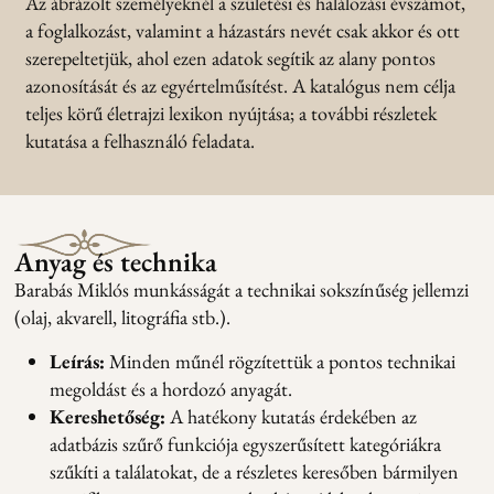
Az ábrázolt személyeknél a születési és halálozási évszámot,
a foglalkozást, valamint a házastárs nevét csak akkor és ott
szerepeltetjük, ahol ezen adatok segítik az alany pontos
azonosítását és az egyértelműsítést. A katalógus nem célja
teljes körű életrajzi lexikon nyújtása; a további részletek
kutatása a felhasználó feladata.
Anyag és technika
Barabás Miklós munkásságát a technikai sokszínűség jellemzi
(olaj, akvarell, litográfia stb.).
Leírás:
Minden műnél rögzítettük a pontos technikai
megoldást és a hordozó anyagát.
Kereshetőség:
A hatékony kutatás érdekében az
adatbázis szűrő funkciója egyszerűsített kategóriákra
szűkíti a találatokat, de a részletes keresőben bármilyen