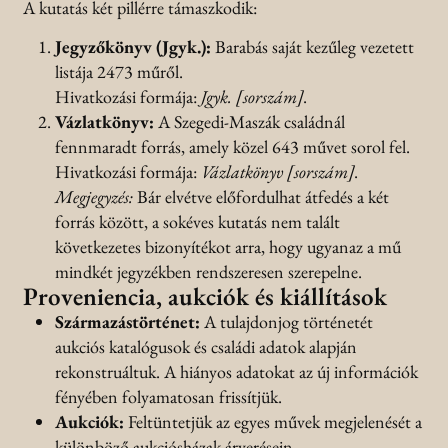
A kutatás két pillérre támaszkodik:
Jegyzőkönyv (Jgyk.):
Barabás saját kezűleg vezetett
listája 2473 műről.
Hivatkozási formája:
Jgyk. [sorszám]
.
Vázlatkönyv:
A Szegedi-Maszák családnál
fennmaradt forrás, amely közel 643 művet sorol fel.
Hivatkozási formája:
Vázlatkönyv [sorszám]
.
Megjegyzés:
Bár elvétve előfordulhat átfedés a két
forrás között, a sokéves kutatás nem talált
következetes bizonyítékot arra, hogy ugyanaz a mű
mindkét jegyzékben rendszeresen szerepelne.
Proveniencia, aukciók és kiállítások
Származástörténet:
A tulajdonjog történetét
aukciós katalógusok és családi adatok alapján
rekonstruáltuk. A hiányos adatokat az új információk
fényében folyamatosan frissítjük.
Aukciók:
Feltüntetjük az egyes művek megjelenését a
különböző aukciósházak árverésein.