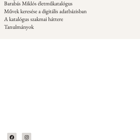
Barabás Miklós életműkatalógus
Művek keresése a digitális adatbázisban
A katalógus szakmai háttere
Tanulmányok
Oldalak
Nemzeti
Pénzügyi
Portrétár
adatok
Digitális
Főoldal
Kiállítóhely
Bankszámlas
életműkatalógus
Barabás
(HUF):
1114
Barabás
Miklós
HU49
Budapest,
Miklós
10701513-
Életműkatalógus
Bartók
festményeiről
49647604-
Béla út
Kiállítások/könyvek
és
51100005
21.
Bankszámlas
Szakmai
Nyitvatartás
portréiról.
(EUR):
háttér
H–P: 10:00–
HU07
Kövess
16:00
Kapcsolat
10701513-
minket
Levelezési
49647604-
Tanulmányok
cím