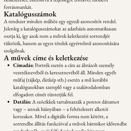
forrásmunkát.
Katalógusszámok
A rendszer minden műhöz egy egyedi azonosítót rendel.
Jelenleg a katalógusszámokat az adatbázis automatikusan
osztja ki, így azok nem a művek keletkezési sorrendjét
tükrözik, hanem az egyes tételek egyértelmű azonosítására
szolgálnak.
A művek címe és keletkezése
Címadás:
Portrék esetén a cím az ábrázolt személy
vezetéknevéből és keresztnevéből áll. Minden egyéb
műfaj (tájkép, életkép stb.) esetén a mű korábbi
katalógusokban szereplő vagy a szakirodalomban
elfogadott címét tüntetjük fel.
Datálás:
A szócikkek tartalmazzák a pontos dátumot
vagy – annak hiányában – a feltételezett alkotói
korszakot. Mivel a digitális forma nem kötött, a
sorrendbe állítás funkcióval a művek bármikor időrendbe
rendezhetők, az új felfedezések pedig könnyen