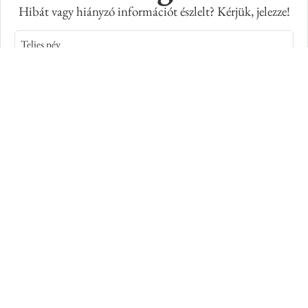
Hibát vagy hiányzó információt észlelt? Kérjük, jelezze!
Teljes név
E-mail cím
Kép azonosító száma
Adatkiegészítés