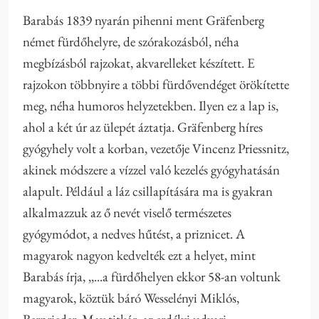
Barabás 1839 nyarán pihenni ment Gräfenberg
német fürdőhelyre, de szórakozásból, néha
megbízásból rajzokat, akvarelleket készített. E
rajzokon többnyire a többi fürdővendéget örökítette
meg, néha humoros helyzetekben. Ilyen ez a lap is,
ahol a két úr az ülepét áztatja. Gräfenberg híres
gyógyhely volt a korban, vezetője Vincenz Priessnitz,
akinek módszere a vízzel való kezelés gyógyhatásán
alapult. Például a láz csillapítására ma is gyakran
alkalmazzuk az ő nevét viselő természetes
gyógymódot, a nedves hűtést, a priznicet. A
magyarok nagyon kedvelték ezt a helyet, mint
Barabás írja, ,,...a fürdőhelyen ekkor 58-an voltunk
magyarok, köztük báró Wesselényi Miklós,