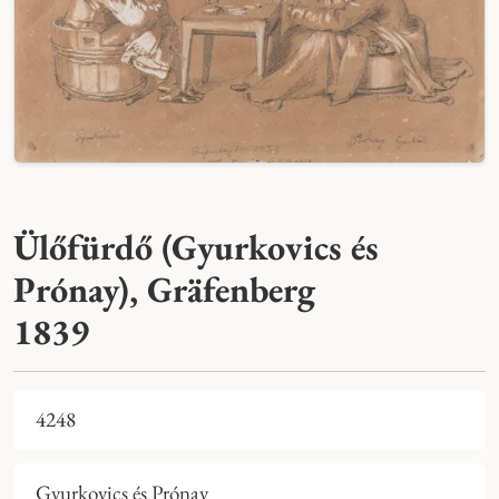
Ülőfürdő (Gyurkovics és
Prónay), Gräfenberg
1839
4248
Gyurkovics és Prónay