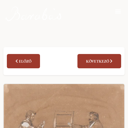
ELŐZŐ
KÖVETKEZŐ