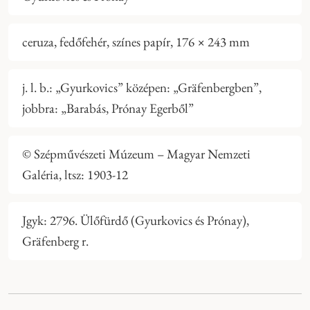
ceruza, fedőfehér, színes papír, 176 × 243 mm
j. l. b.: „Gyurkovics” középen: „Gräfenbergben”,
jobbra: „Barabás, Prónay Egerből”
© Szépművészeti Múzeum – Magyar Nemzeti
Galéria, ltsz: 1903-12
Jgyk: 2796. Ülőfürdő (Gyurkovics és Prónay),
Gräfenberg r.