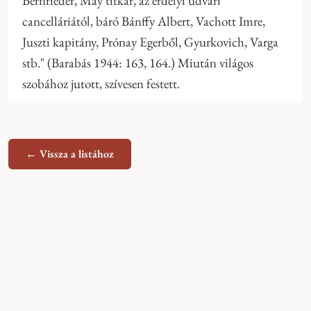
Bernrieder, May titkár, az erdélyi udvari
cancelláriától, báró Bánffy Albert, Vachott Imre,
Juszti kapitány, Prónay Egerből, Gyurkovich, Varga
stb." (Barabás 1944: 163, 164.) Miután világos
szobához jutott, szívesen festett.
← Vissza a listához