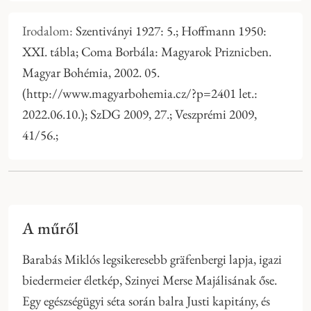
Irodalom:
Szentiványi 1927: 5.; Hoffmann 1950:
XXI. tábla; Coma Borbála: Magyarok Priznicben.
Magyar Bohémia, 2002. 05.
(http://www.magyarbohemia.cz/?p=2401 let.:
2022.06.10.); SzDG 2009, 27.; Veszprémi 2009,
41/56.;
A műről
Barabás Miklós legsikeresebb gräfenbergi lapja, igazi
biedermeier életkép, Szinyei Merse Majálisának őse.
Egy egészségügyi séta során balra Justi kapitány, és