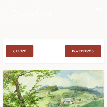
ELŐZŐ
KÖVETKEZŐ