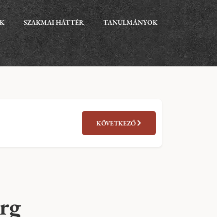
EK
SZAKMAI HÁTTÉR
TANULMÁNYOK
KÖVETKEZŐ
rg