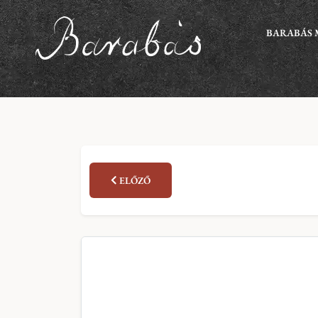
BARABÁS 
ELŐZŐ