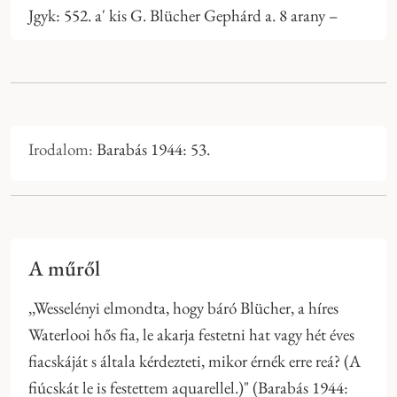
Jgyk: 552. a' kis G. Blücher Gephárd a. 8 arany –
Irodalom:
Barabás 1944: 53.
A műről
,,Wesselényi elmondta, hogy báró Blücher, a híres
Waterlooi hős fia, le akarja festetni hat vagy hét éves
fiacskáját s általa kérdezteti, mikor érnék erre reá? (A
fiúcskát le is festettem aquarellel.)" (Barabás 1944: