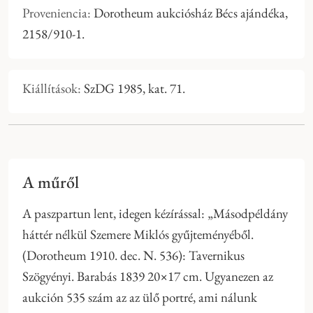
Proveniencia:
Dorotheum aukciósház Bécs ajándéka,
2158/910-1.
Kiállítások:
SzDG 1985, kat. 71.
A műről
A paszpartun lent, idegen kézírással: „Másodpéldány
háttér nélkül Szemere Miklós gyűjteményéből.
(Dorotheum 1910. dec. N. 536): Tavernikus
Szögyényi. Barabás 1839 20×17 cm. Ugyanezen az
aukción 535 szám az az ülő portré, ami nálunk