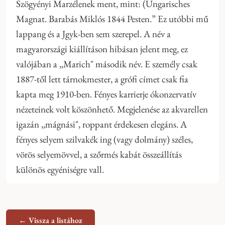
Szögyényi Marzélenek ment, mint: (Ungarisches
Magnat. Barabás Miklós 1844 Pesten.” Ez utóbbi mű
lappang és a Jgyk-ben sem szerepel. A név a
magyarországi kiállításon hibásan jelent meg, ez
valójában a ,,Marich" második név. E személy csak
1887-től lett tárnokmester, a grófi címet csak fia
kapta meg 1910-ben. Fényes karrierje ókonzervatív
nézeteinek volt köszönhető. Megjelenése az akvarellen
igazán ,,mágnási", roppant érdekesen elegáns. A
fényes selyem szilvakék ing (vagy dolmány) széles,
vörös selyemövvel, a szőrmés kabát összeállítás
különös egyéniségre vall.
← Vissza a listához