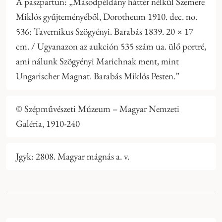
A paszpartun: „Másodpéldány háttér nélkül Szemere
Miklós gyűjteményéből, Dorotheum 1910. dec. no.
536: Tavernikus Szögyényi. Barabás 1839. 20 × 17
cm. / Ugyanazon az aukción 535 szám ua. ülő portré,
ami nálunk Szögyényi Marichnak ment, mint
Ungarischer Magnat. Barabás Miklós Pesten.”
© Szépművészeti Múzeum – Magyar Nemzeti
Galéria, 1910-240
Jgyk: 2808. Magyar mágnás a. v.