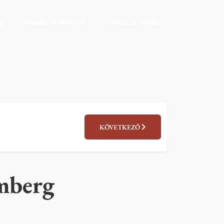
EK
SZAKMAI HÁTTÉR
TANULMÁNYOK
KÖVETKEZŐ
mberg