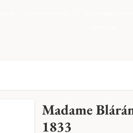
MIKLÓS
ÉLETMŰKATALÓGUS
KIÁLLÍTÁSOK/KÖNYV
KAPCSOLAT
Madame Blárá
1833