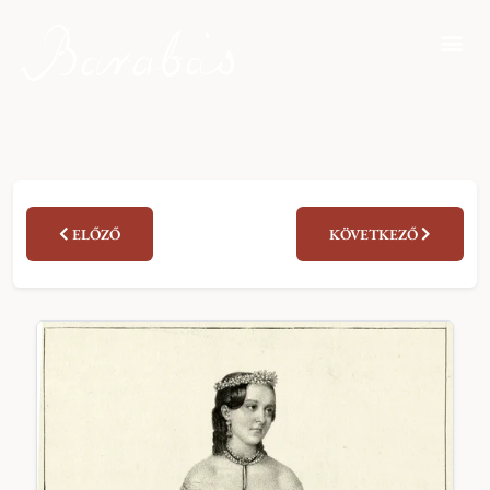
ELŐZŐ
KÖVETKEZŐ