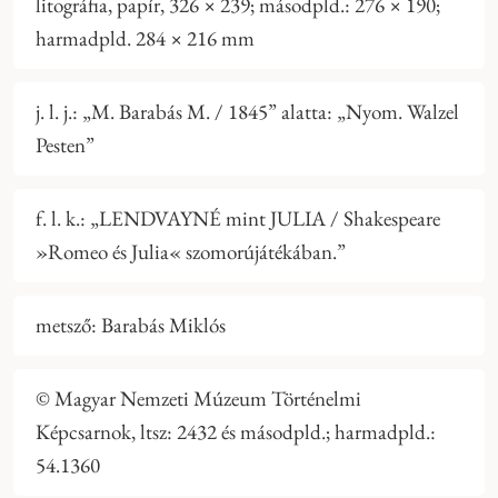
litográfia, papír, 326 × 239; másodpld.: 276 × 190;
harmadpld. 284 × 216 mm
j. l. j.: „M. Barabás M. / 1845” alatta: „Nyom. Walzel
Pesten”
f. l. k.: „LENDVAYNÉ mint JULIA / Shakespeare
»Romeo és Julia« szomorújátékában.”
metsző: Barabás Miklós
© Magyar Nemzeti Múzeum Történelmi
Képcsarnok, ltsz: 2432 és másodpld.; harmadpld.:
54.1360