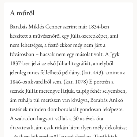
A műről
Barabás Miklós Cenner szerint már 1834-ben
készített a művésznőről egy Júlia-szerepképet, ami
nem lehetséges, a festő ekkor még nem járt a
fővárosban – hacsak nem egy másolat volt. A Jgyk
1837-ben jelzi az első Júlia-litográfiát, amelyből
jelenleg nincs fellelhető példány, (kat. 443), amint az
1846-os akvarellről sem. (kat. 1078) E portrén a
szende Júliát merengve látjuk, talpig fehér selyemben,
ám ruhája túl merészen van kivágva, Barabás Anikó
testének minden domborulatát gondosan leképezte.
A szabadon hagyott vállak a 30-as évek óta
diavatosak, ám csak ritkán látni ilyen mély dekoltázst
– és ilyen hihetetlenül karcsú derekat. Továbbiak