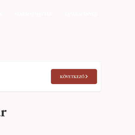
EK
SZAKMAI HÁTTÉR
TANULMÁNYOK
KÖVETKEZŐ
úr