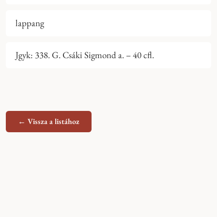
lappang
Jgyk: 338. G. Csáki Sigmond a. – 40 cfl.
← Vissza a listához