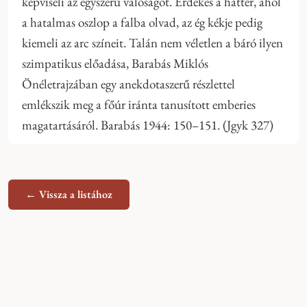
képviseli az egyszerű valóságot. Érdekes a háttér, ahol
a hatalmas oszlop a falba olvad, az ég kékje pedig
kiemeli az arc színeit. Talán nem véletlen a báró ilyen
szimpatikus előadása, Barabás Miklós
Önéletrajzában egy anekdotaszerű részlettel
emlékszik meg a főúr iránta tanusított emberies
magatartásáról. Barabás 1944: 150–151. (Jgyk 327)
← Vissza a listához