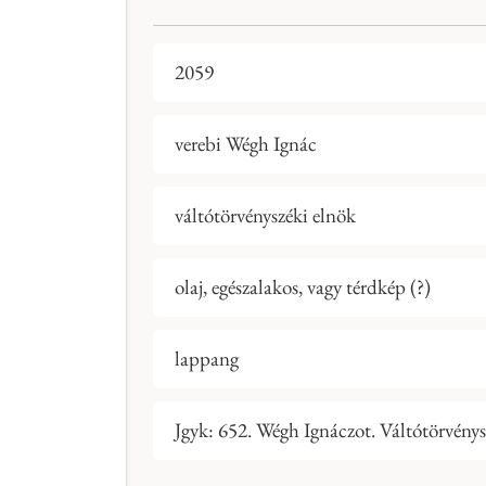
2059
verebi Wégh Ignác
váltótörvényszéki elnök
olaj, egészalakos, vagy térdkép (?)
lappang
Jgyk: 652. Wégh Ignáczot. Váltótörvénys