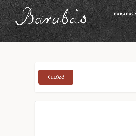
BARABÁS 
ELŐZŐ