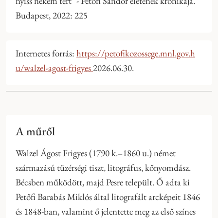
nyiss nekem tért" - Petőfi Sándor életének krónikája.
Budapest, 2022: 225
Internetes forrás:
https://petofikozossege.mnl.gov.h
u/walzel-agost-frigyes
2026.06.30.
A műről
Walzel Ágost Frigyes (1790 k.–1860 u.) német
származású tüzérségi tiszt, litográfus, kőnyomdász.
Bécsben működött, majd Pesre települt. Ő adta ki
Petőfi Barabás Miklós által litografált arcképeit 1846
és 1848-ban, valamint ő jelentette meg az első színes