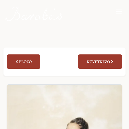
ELŐZŐ
KÖVETKEZŐ