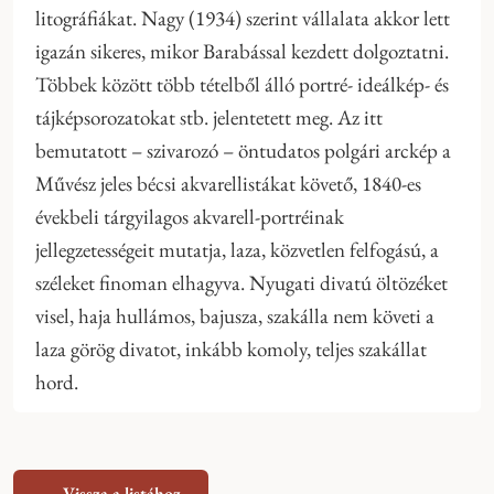
litográfiákat. Nagy (1934) szerint vállalata akkor lett
igazán sikeres, mikor Barabással kezdett dolgoztatni.
Többek között több tételből álló portré- ideálkép- és
tájképsorozatokat stb. jelentetett meg. Az itt
bemutatott – szivarozó – öntudatos polgári arckép a
Művész jeles bécsi akvarellistákat követő, 1840-es
évekbeli tárgyilagos akvarell-portréinak
jellegzetességeit mutatja, laza, közvetlen felfogású, a
széleket finoman elhagyva. Nyugati divatú öltözéket
visel, haja hullámos, bajusza, szakálla nem követi a
laza görög divatot, inkább komoly, teljes szakállat
hord.
← Vissza a listához