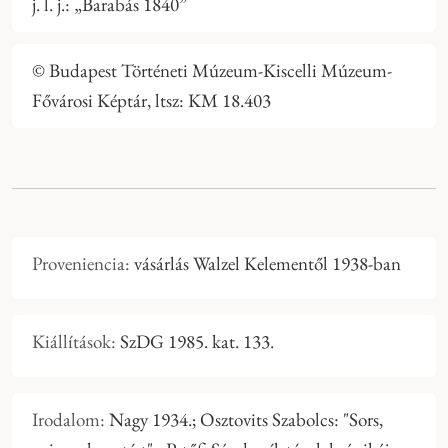
j. l. j.: „Barabás 1840”
© Budapest Történeti Múzeum-Kiscelli Múzeum-
Fővárosi Képtár, ltsz: KM 18.403
Proveniencia:
vásárlás Walzel Kelementől 1938-ban
Kiállítások:
SzDG 1985. kat. 133.
Irodalom:
Nagy 1934.; Osztovits Szabolcs: "Sors,