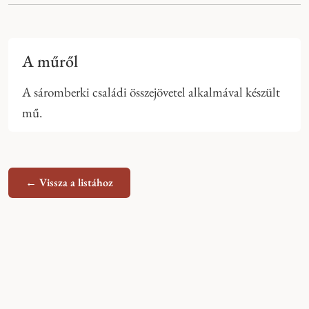
A műről
A sáromberki családi összejövetel alkalmával készült
mű.
← Vissza a listához