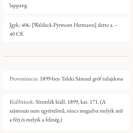
lappang
Jgyk: 406. [Waldeck-Pyrmont Hermann] detto a. –
40 Cfl.
Proveniencia:
1899-ben Teleki Sámuel gróf tulajdona
Kiállítások:
Síremlék kiáll. 1899, kat. 171. (A
számozás nem egyértelmű, nincs megadva melyik mű
a férj és melyik a feleség.)