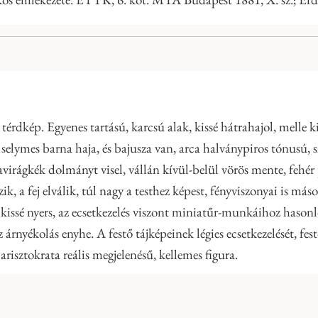
 térdkép. Egyenes tartású, karcsú alak, kissé hátrahajol, melle k
 selymes barna haja, és bajusza van, arca halványpiros tónusú, 
avirágkék dolmányt visel, vállán kívül-belül vörös mente, fehé
a fej elválik, túl nagy a testhez képest, fényviszonyai is máso
 de kissé nyers, az ecsetkezelés viszont miniatűr-munkáihoz haso
az árnyékolás enyhe. A festő tájképeinek légies ecsetkezelését, fe
arisztokrata reális megjelenésű, kellemes figura.