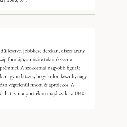
idüllesztve. Jobbkeze derekán, díszes arany
szép formájú, a nézőre tekintő szeme
r prémmel. A szokottnál nagyobb figurát
k, nagyon látszik, hogy külön készült, nagy
nlóan végtelenül finom és aprólékos. A
stői hatásait a portrékon majd csak az 1840-