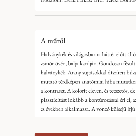
A műről
Halványkék és világosbarna háttér előtt álló
zsinór-övén, balja kardján. Gondosan fésült
halványkék. Arany sujtásokkal díszített búz
mutató térdképen anatómiai hiba mutatkozik, 
a kontraszt. A kolorit eleven, és tetszetős,
plaszticitást inkább a kontúrozással éri el, 
es években alkalmazza. A vonzó külsejű ifjú 