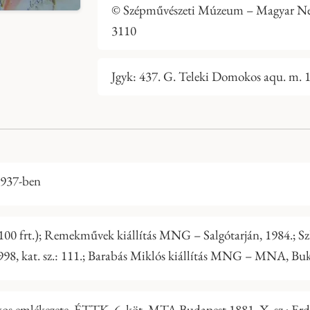
© Szépművészeti Múzeum – Magyar Nemz
3110
Jgyk: 437. G. Teleki Domokos aqu. m. 1
937-ben
. (100 frt.); Remekművek kiállítás MNG – Salgótarján, 1984.; 
98, kat. sz.: 111.; Barabás Miklós kiállítás MNG – MNA, Buka
s emlékezete. ÉTTK, 6. köt. MTA Budapest 1881, X. sz.; Erdé