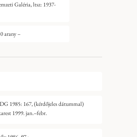
eti Galéria, ltsz: 1937-
0 arany –
SzDG 1985: 167, (kérdőjeles dátummal)
rest 1999. jan.–febr.
ly 1986, 97.;