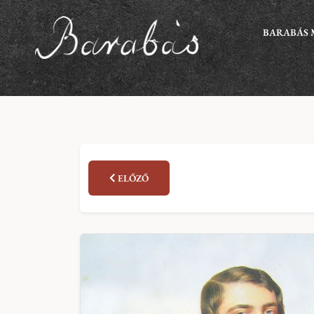
BARABÁS 
ELŐZŐ