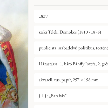
1839
széki Teleki Domokos (1810 - 1876)
publicista, szabadelvű politikus, történé
Házastársa: 1. báró Bánffy Jozefa, 2. gr
akvarell, tus, papír, 257 × 198 mm
j. l. j.: „Barabás”