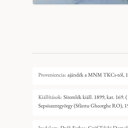
Proveniencia:
ajándék a MNM TKCs-tól, 1
Kiállítások:
Síremlék kiáll. 1899, kat. 169
Sepsiszentgyörgy (Sfântu Gheorghe RO), 19
Irodalom:
Deák Farkas: Gróf Teleki Domoko