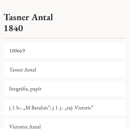
Tasner Antal
1840
100669
Tasner Antal
litográfia, papír
j. l. b.: „M Barabás”; j. l. j.: „raj: Vietoris”
Vietorisz Antal