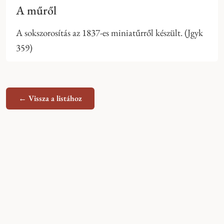
A műről
A sokszorosítás az 1837-es miniatűrről készült. (Jgyk
359)
← Vissza a listához