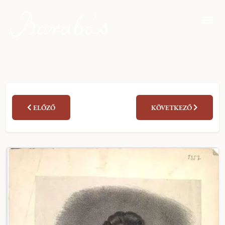
ELŐZŐ
KÖVETKEZŐ