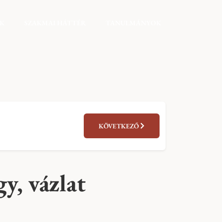
EK
SZAKMAI HÁTTÉR
TANULMÁNYOK
KÖVETKEZŐ
y, vázlat