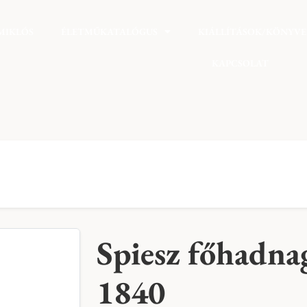
MIKLÓS
ÉLETMŰKATALÓGUS
KIÁLLÍTÁSOK/KÖNYV
KAPCSOLAT
Spiesz főhadnag
1840