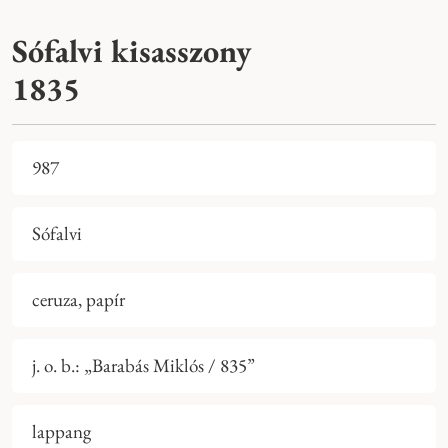
Sófalvi kisasszony
1835
987
Sófalvi
ceruza, papír
j. o. b.: „Barabás Miklós / 835”
lappang