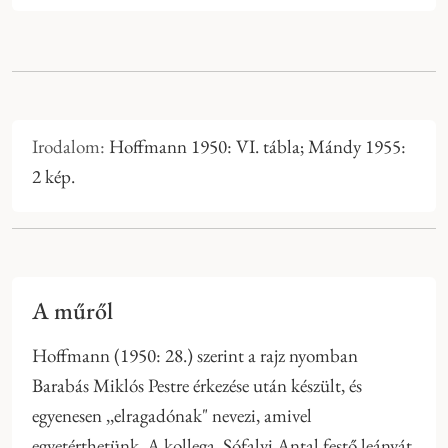
Irodalom:
Hoffmann 1950: VI. tábla; Mándy 1955:
2 kép.
A műről
Hoffmann (1950: 28.) szerint a rajz nyomban
Barabás Miklós Pestre érkezése után készült, és
egyenesen ,,elragadónak" nevezi, amivel
egyetérthetünk. A kollega, Sófalvi Antal festő leányát