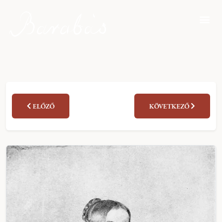
ELŐZŐ
KÖVETKEZŐ