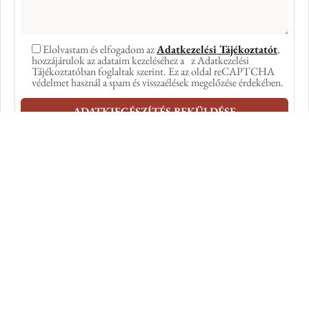
Elolvastam és elfogadom az
Adatkezelési Tájékoztatót
,
hozzájárulok az adataim kezeléséhez a z Adatkezelési
Tájékoztatóban foglaltak szerint. Ez az oldal reCAPTCHA
védelmet használ a spam és visszaélések megelőzése érdekében.
Oldalak
Nemzeti
Pénzügyi
Portrétár
adatok
Digitális
Főoldal
Kiállítóhely
Bankszámlas
életműkatalógus
Barabás
(HUF):
1114
Barabás
Miklós
HU49
Budapest,
Miklós
10701513-
Életműkatalógus
Bartók
festményeiről
49647604-
Béla út
Kiállítások/könyvek
és
51100005
21.
Bankszámlas
Szakmai
Nyitvatartás
portréiról.