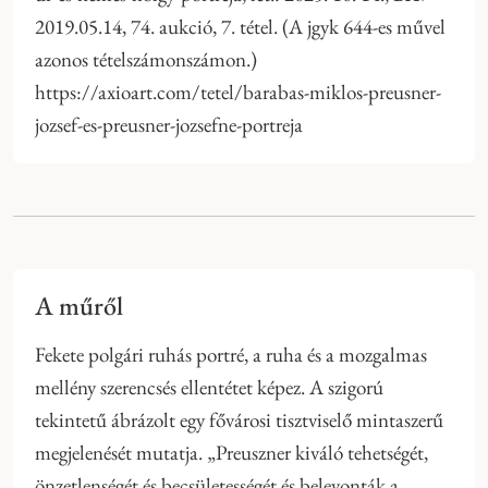
2019.05.14, 74. aukció, 7. tétel. (A jgyk 644-es művel
azonos tételszámonszámon.)
https://axioart.com/tetel/barabas-miklos-preusner-
jozsef-es-preusner-jozsefne-portreja
A műről
Fekete polgári ruhás portré, a ruha és a mozgalmas
mellény szerencsés ellentétet képez. A szigorú
tekintetű ábrázolt egy fővárosi tisztviselő mintaszerű
megjelenését mutatja. „Preuszner kiváló tehetségét,
önzetlenségét és becsületességét és belevonták a