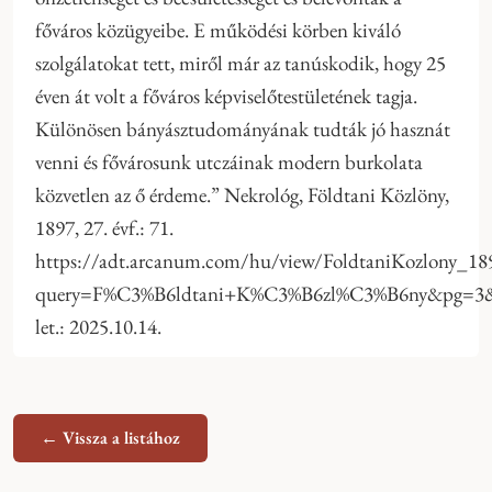
főváros közügyeibe. E működési körben kiváló
szolgálatokat tett, miről már az tanúskodik, hogy 25
éven át volt a főváros képviselőtestületének tagja.
Különösen bányásztudományának tudták jó hasznát
venni és fővárosunk utczáinak modern burkolata
közvetlen az ő érdeme.” Nekrológ, Földtani Közlöny,
1897, 27. évf.: 71.
https://adt.arcanum.com/hu/view/FoldtaniKozlony_18
query=F%C3%B6ldtani+K%C3%B6zl%C3%B6ny&pg=3&
let.: 2025.10.14.
← Vissza a listához