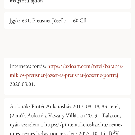
magántulajdon
Jgyk: 691. Preusner Jósef o. – 60 Cfl.
Internetes forrás:
https://axioart.com/tetel/barabas-
miklos-preusner-jozsef-es-preusner-jozsefne-portrej
2020.03.01.
Aukciók:
Pintér Aukciósház 2013. 08. 18, 83. tétel,
(2 mű). Aukció a Vaszary Villában 2013 – Balaton,
nyár, szerelem... https://pinteraukcioshaz.hu/nemes-
ur-es-nemes-holgy-portreja, let.: 2025. 10. 14., BÁV