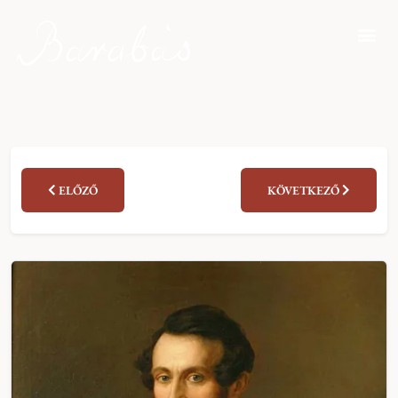
ELŐZŐ
KÖVETKEZŐ