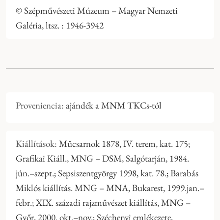
© Szépművészeti Múzeum – Magyar Nemzeti
Galéria, ltsz. : 1946-3942
Proveniencia:
ajándék a MNM TKCs-tól
Kiállítások:
Műcsarnok 1878, IV. terem, kat. 175;
Grafikai Kiáll., MNG – DSM, Salgótarján, 1984.
jún.–szept.; Sepsiszentgyörgy 1998, kat. 78.; Barabás
Miklós kiállítás. MNG – MNA, Bukarest, 1999.jan.–
febr.; XIX. századi rajzművészet kiállítás, MNG –
Győr, 2000. okt.–nov.; Széchenyi emlékezete,