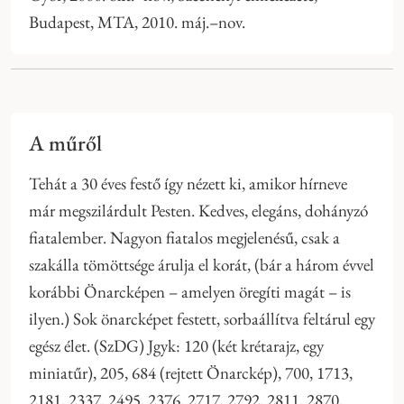
Budapest, MTA, 2010. máj.–nov.
A műről
Tehát a 30 éves festő így nézett ki, amikor hírneve
már megszilárdult Pesten. Kedves, elegáns, dohányzó
fiatalember. Nagyon fiatalos megjelenésű, csak a
szakálla tömöttsége árulja el korát, (bár a három évvel
korábbi Önarcképen – amelyen öregíti magát – is
ilyen.) Sok önarcképet festett, sorbaállítva feltárul egy
egész élet. (SzDG) Jgyk: 120 (két krétarajz, egy
miniatűr), 205, 684 (rejtett Önarckép), 700, 1713,
2181, 2337, 2495, 2376, 2717, 2792, 2811, 2870,