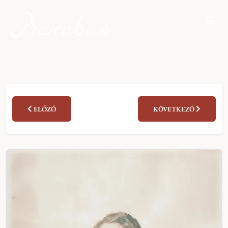
ELŐZŐ
KÖVETKEZŐ