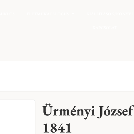
MIKLÓS
ÉLETMŰKATALÓGUS
KIÁLLÍTÁSOK/KÖNYV
KAPCSOLAT
Ürményi József
1841