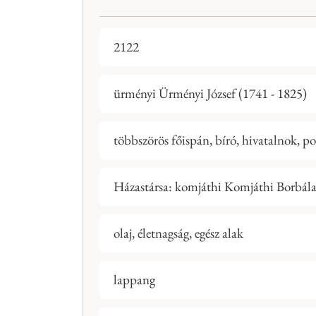
2122
ürményi Ürményi József (1741 - 1825)
többszörös főispán, bíró, hivatalnok, po
Házastársa: komjáthi Komjáthi Borbál
olaj, életnagság, egész alak
lappang