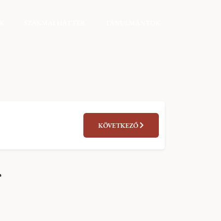
EK
SZAKMAI HÁTTÉR
TANULMÁNYOK
KÖVETKEZŐ