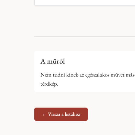
A műről
Nem tudni kinek az egészalakos művét másol
térdkép.
← Vissza a listához