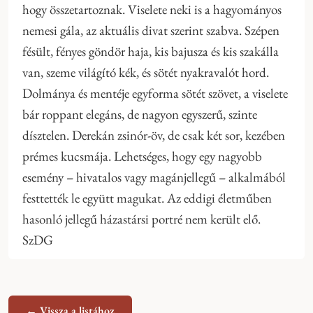
hogy összetartoznak. Viselete neki is a hagyományos
nemesi gála, az aktuális divat szerint szabva. Szépen
fésült, fényes göndör haja, kis bajusza és kis szakálla
van, szeme világító kék, és sötét nyakravalót hord.
Dolmánya és mentéje egyforma sötét szövet, a viselete
bár roppant elegáns, de nagyon egyszerű, szinte
dísztelen. Derekán zsinór-öv, de csak két sor, kezében
prémes kucsmája. Lehetséges, hogy egy nagyobb
esemény – hivatalos vagy magánjellegű – alkalmából
festtették le együtt magukat. Az eddigi életműben
hasonló jellegű házastársi portré nem került elő.
SzDG
← Vissza a listához