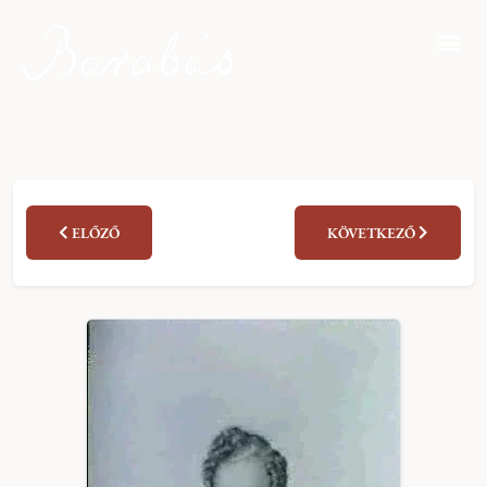
ELŐZŐ
KÖVETKEZŐ