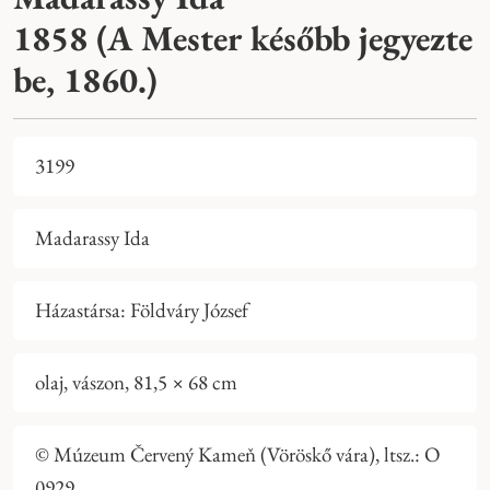
1858 (A Mester később jegyezte
be, 1860.)
3199
Madarassy Ida
Házastársa: Földváry József
olaj, vászon, 81,5 × 68 cm
© Múzeum Červený Kameň (Vöröskő vára), ltsz.: O
0929