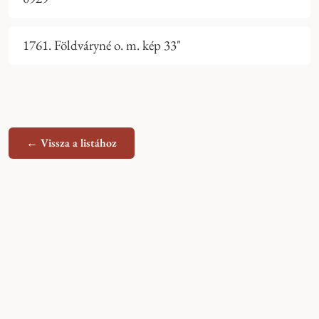
1761. Földváryné o. m. kép 33"
← Vissza a listához