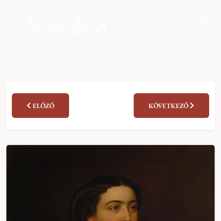
ELŐZŐ
KÖVETKEZŐ