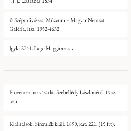
j. l. j.: „Barabás 1834”
© Szépművészeti Múzeum – Magyar Nemzeti
Galéria, ltsz: 1952-4632
Jgyk: 2741. Lago Maggiore a. v.
Proveniencia:
vásárlás Szebellédy Lászlónétól 1952-
ben
Kiállítások:
Síremlék kiáll. 1899, kat. 221. (15 frt);