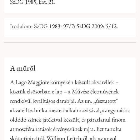
SzDG 1985, kat. 21.
Irodalom:
SzDG 1983: 97/7; SzDG 2009: 5/12.
A műről
A Lago Maggiore környékén készült akvarellek –
köztük elsősorban e lap – a Művész életművének
rendkívül kvalitásos darabjai. Az un. ,,úsztatott"
akvarelltechnika mesteri alkalmazásával, az egymásba
oldódó színek játékával készült, és páratlanul finom
atmoszférahatások érvényesünek rajta. Ezt tanulta
skót utitársától, William Leitchtől, aki az angol