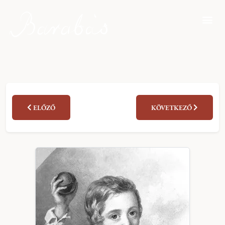
ELŐZŐ
KÖVETKEZŐ