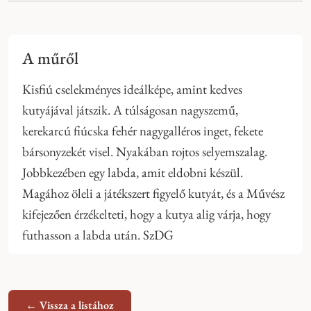
A műről
Kisfiú cselekményes ideálképe, amint kedves
kutyájával játszik. A túlságosan nagyszemű,
kerekarcú fiúcska fehér nagygalléros inget, fekete
bársonyzekét visel. Nyakában rojtos selyemszalag.
Jobbkezében egy labda, amit eldobni készül.
Magához öleli a játékszert figyelő kutyát, és a Művész
kifejezően érzékelteti, hogy a kutya alig várja, hogy
futhasson a labda után. SzDG
← Vissza a listához