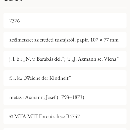
2376
acélmetszet az eredeti tusrajzról, papír, 107 × 77 mm
j. l. b.: „N. v. Barabás del.”; j.: „J. Axmann sc. Viena”
f. l. k.: „Weiche der Kindheit”
metsz.: Axmann, Josef (1793–1873)
© MTA MTI Fototár, ltsz: B4747