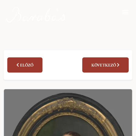
ELŐZŐ
KÖVETKEZŐ