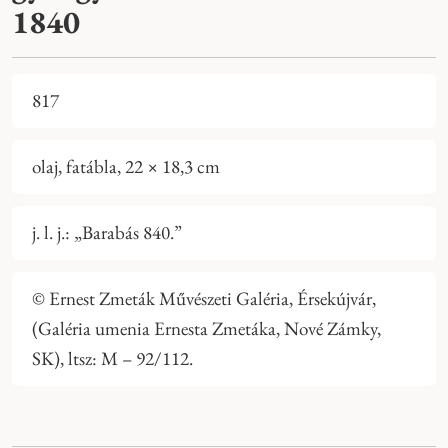
1840
817
olaj, fatábla, 22 × 18,3 cm
j. l. j.: „Barabás 840.”
© Ernest Zmeták Művészeti Galéria, Érsekújvár,
(Galéria umenia Ernesta Zmetáka, Nové Zámky,
SK), ltsz: M – 92/112.