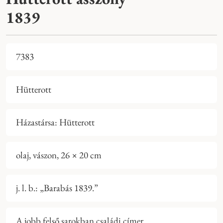
1839
7383
Hütterott
Házastársa: Hütterott
olaj, vászon, 26 × 20 cm
j. l. b.: „Barabás 1839.”
A jobb felső sarokban családi címer