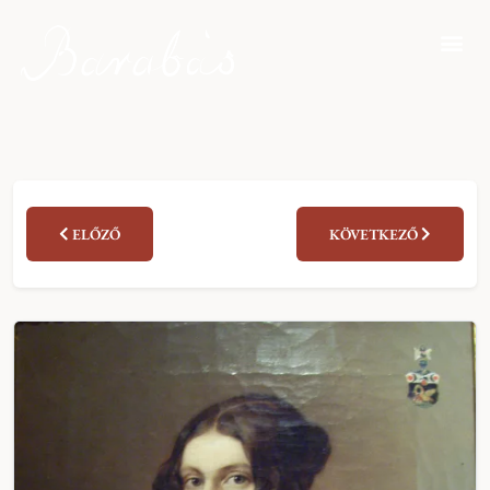
ELŐZŐ
KÖVETKEZŐ