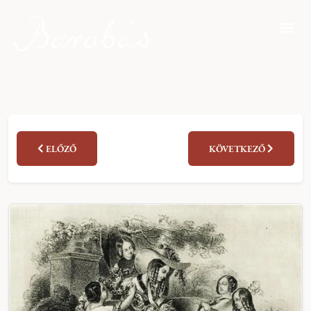
ELŐZŐ
KÖVETKEZŐ