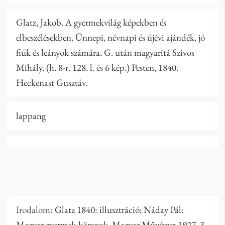
Glatz, Jakob. A gyermekvilág képekben és
elbeszélésekben. Ünnepi, névnapi és újévi ajándék, jó
fiúk és leányok számára. G. után magyaritá Szivos
Mihály. (h. 8-r. 128. l. és 6 kép.) Pesten, 1840.
Heckenast Gusztáv.
lappang
Irodalom:
Glatz 1840: illusztráció; Náday Pál:
Magyar gyermek-könyvek. Magyar Művészet 1927, 3.