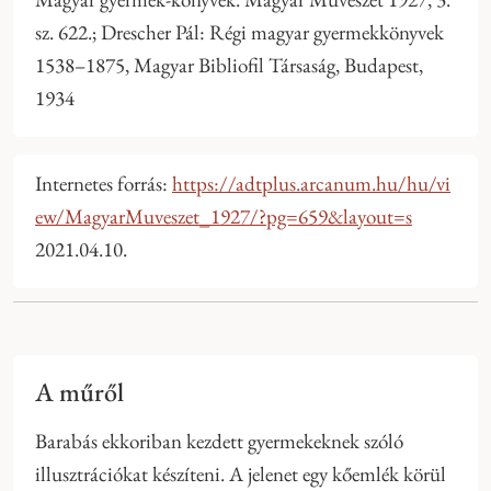
sz. 622.; Drescher Pál: Régi magyar gyermekkönyvek
1538–1875, Magyar Bibliofil Társaság, Budapest,
1934
Internetes forrás:
https://adtplus.arcanum.hu/hu/vi
ew/MagyarMuveszet_1927/?pg=659&layout=s
2021.04.10.
A műről
Barabás ekkoriban kezdett gyermekeknek szóló
illusztrációkat készíteni. A jelenet egy kőemlék körül