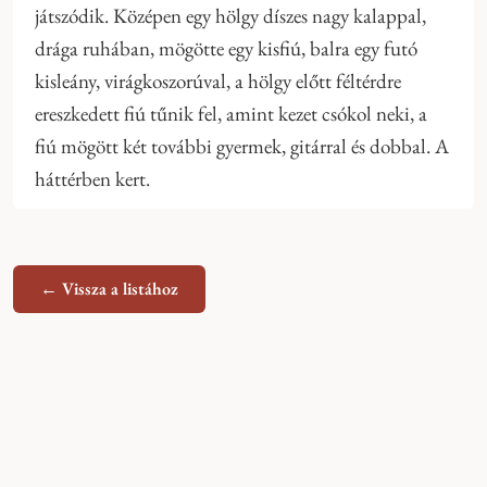
játszódik. Középen egy hölgy díszes nagy kalappal,
drága ruhában, mögötte egy kisfiú, balra egy futó
kisleány, virágkoszorúval, a hölgy előtt féltérdre
ereszkedett fiú tűnik fel, amint kezet csókol neki, a
fiú mögött két további gyermek, gitárral és dobbal. A
háttérben kert.
← Vissza a listához