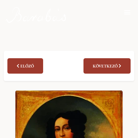
ELŐZŐ
KÖVETKEZŐ