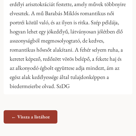
erdélyi arisztokráciát festette, amely művek többnyire
elvesztek. A mű Barabás Miklós romantikus női
portréi közül való, és az ilyen is ritka. Szép példája,
hogyan lehet egy jókedélyű, látványosan jólétben élő
asszonyságból megmosolyogtató, de kedves,
romantikus hősnőt alakítani. A fehér selyem ruha, a
keretet képező, redőzött vörös belépő, a fekete haj és
az alkonyodó égbolt együttese adja mindezt, ám az
egész alak kedélyessége által tulajdonképpen a
biedermeierbe olvad. SzDG
← Vissza a listához