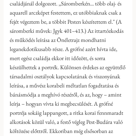
családjánál dolgozott. ,,Sáromberkén... több olaj- és
aquarell arczképet festettem, ez utóbbiaknak csak a
fejét végeztem be, a többit Pesten készítettem el." (A
sáromberki művek: Jgyk 401–413.) Az ittartózkodás
és működés leírása az Önéletrajz mondhatni
leganekdotikusabb része. A grófné azért hívta ide,
mert egész családja ekkor itt időzött, és sorra
készülhettek a portrék. Különsen érdekes az együttélő
társadalmi osztályok kapcsolatának és viszonyának
leírása, a művész korabeli méltatlan fogadtatása és
bánásmódja a meghívó részéről, és az, hogy – amint
leírja – hogyan vívta ki megbecsülését. A grófné
portréja sokáig lappangott, a ritka korai fennmaradt
alkotások közül való, a festő végleg Pest-Budára való
költözése előttről. Ekkoriban még elsősorban az