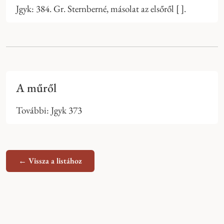
Jgyk: 384. Gr. Sternberné, másolat az elsőről [ ].
A műről
További: Jgyk 373
← Vissza a listához