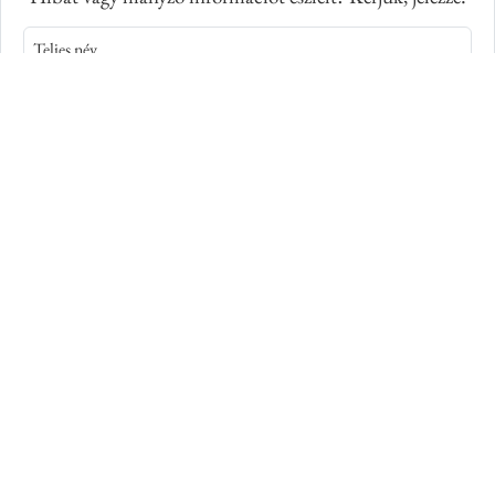
Teljes név
E-mail cím
Kép azonosító száma
Adatkiegészítés
Elolvastam és elfogadom az
Adatkezelési Tájékoztatót
,