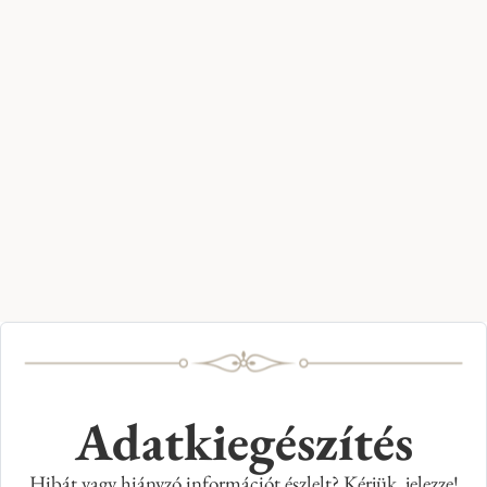
Adatkiegészítés
Hibát vagy hiányzó információt észlelt? Kérjük, jelezze!