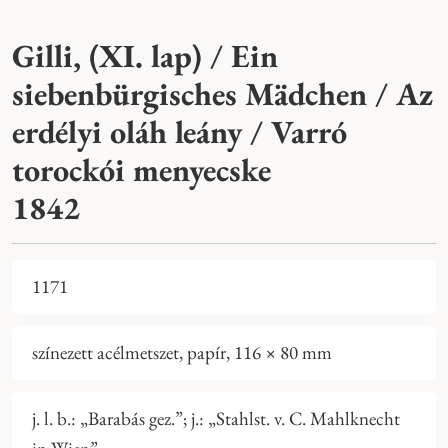
Gilli, (XI. lap) / Ein
siebenbürgisches Mädchen / Az
erdélyi oláh leány / Varró
torockói menyecske
1842
1171
színezett acélmetszet, papír, 116 × 80 mm
j. l. b.: „Barabás gez.”; j.: „Stahlst. v. C. Mahlknecht