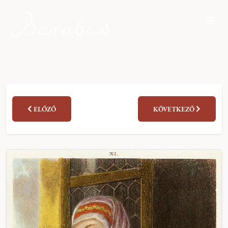
ELŐZŐ
KÖVETKEZŐ