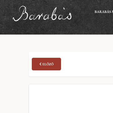
BARABÁS 
ELŐZŐ