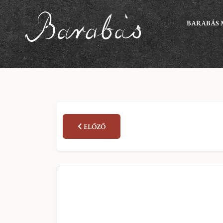
BARABÁS 
ELŐZŐ