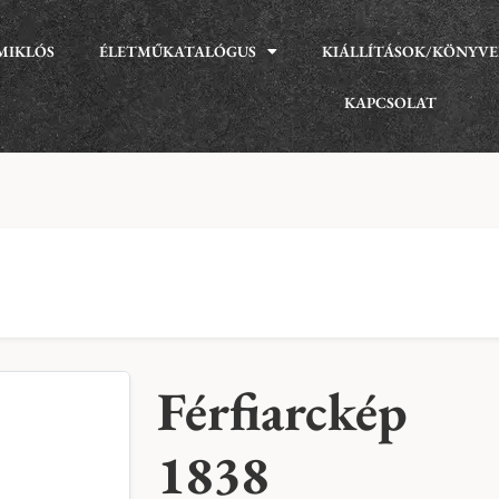
MIKLÓS
ÉLETMŰKATALÓGUS
KIÁLLÍTÁSOK/KÖNYV
KAPCSOLAT
Férfiarckép
1838