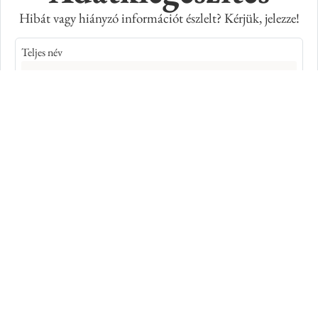
Hibát vagy hiányzó információt észlelt? Kérjük, jelezze!
Teljes név
E-mail cím
Kép azonosító száma
Adatkiegészítés