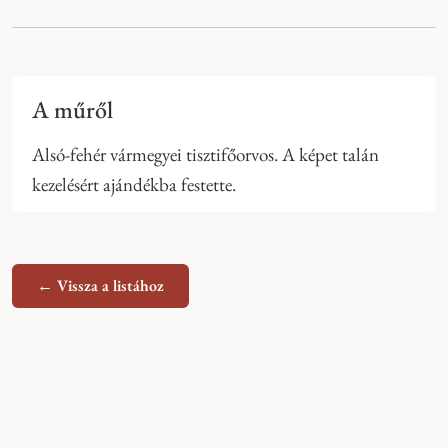
A műről
Alsó-fehér vármegyei tisztifőorvos. A képet talán
kezelésért ajándékba festette.
← Vissza a listához