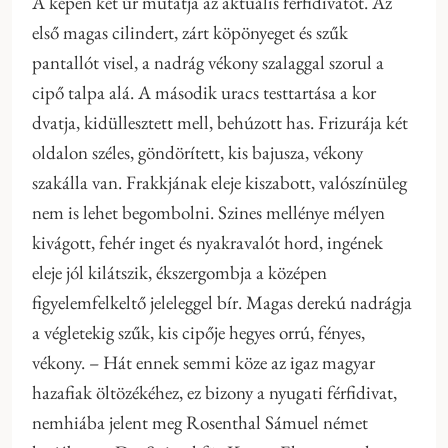
A képen két úr mutatja az aktuális férfidivatot. Az
első magas cilindert, zárt köpönyeget és szűk
pantallót visel, a nadrág vékony szalaggal szorul a
cipő talpa alá. A második uracs testtartása a kor
dvatja, kidüllesztett mell, behúzott has. Frizurája két
oldalon széles, göndörített, kis bajusza, vékony
szakálla van. Frakkjának eleje kiszabott, valószínüleg
nem is lehet begombolni. Szines mellénye mélyen
kivágott, fehér inget és nyakravalót hord, ingének
eleje jól kilátszik, ékszergombja a középen
figyelemfelkeltő jeleleggel bír. Magas derekú nadrágja
a végletekig szűk, kis cipője hegyes orrú, fényes,
vékony. – Hát ennek semmi köze az igaz magyar
hazafiak öltözékéhez, ez bizony a nyugati férfidivat,
nemhiába jelent meg Rosenthal Sámuel német