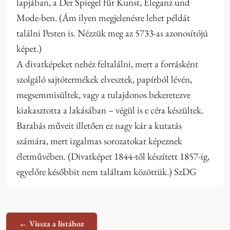
lapjában, a Der Spiegel für Kunst, Eleganz und
Mode-ben. (Ám ilyen megjelenésre lehet példát
találni Pesten is. Nézzük meg az 5733-as azonosítójú
képet.)
A divatképeket nehéz feltalálni, mert a forrásként
szolgáló sajtótermékek elvesztek, papírból lévén,
megsemmisültek, vagy a tulajdonos bekeretezve
kiakasztotta a lakásában – végül is e céra készültek.
Barabás műveit illetően ez nagy kár a kutatás
számára, mert izgalmas sorozatokat képeznek
életművében. (Divatképet 1844-től készített 1857-ig,
egyelőre későbbit nem találtam közöttük.) SzDG
← Vissza a listához