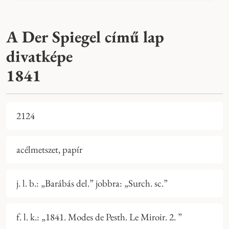
A Der Spiegel című lap
divatképe
1841
2124
acélmetszet, papír
j. l. b.: „Barábás del.” jobbra: „Surch. sc.”
f. l. k.: „1841. Modes de Pesth. Le Miroir. 2. ”