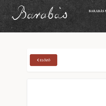
BARABÁS 
ELŐZŐ