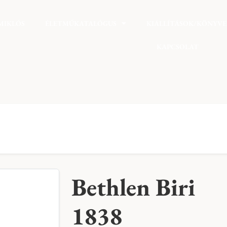
MIKLÓS
ÉLETMŰKATALÓGUS
KIÁLLÍTÁSOK/KÖNYV
KAPCSOLAT
Bethlen Biri
1838