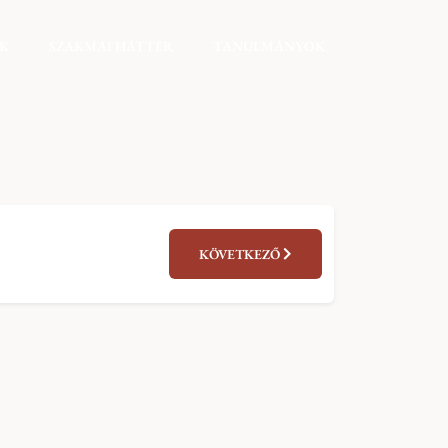
EK
SZAKMAI HÁTTÉR
TANULMÁNYOK
KÖVETKEZŐ