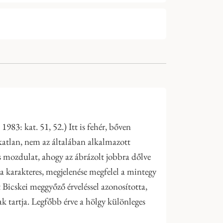
83: kat. 51, 52.) Itt is fehér, bőven
katlan, nem az általában alkalmazott
s mozdulat, ahogy az ábrázolt jobbra dőlve
ca karakteres, megjelenése megfelel a mintegy
 Bicskei meggyőző érveléssel azonosította,
k tartja. Legfőbb érve a hölgy különleges