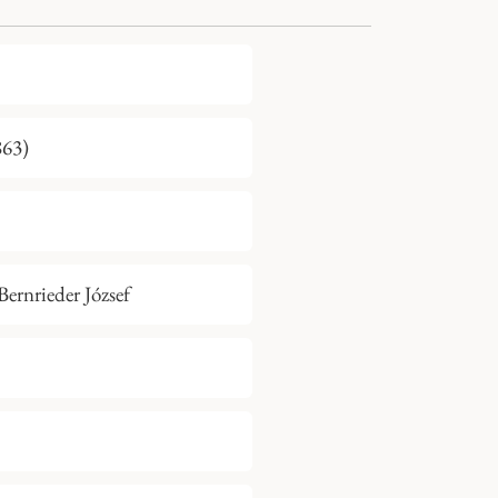
863)
ernrieder József