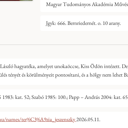
Magyar Tudományos Akadémia Művészet
Jgyk: 666. Bernriedernét. o. 10 arany.
ászló hagyatéka, amelyet unokaöccse, Kiss Ödön intézett. De 
ülés tényét és körülményeit pontosítani, és a hölgy nem lehet B
1983: kat. 52; Szabó 1985: 100.; Papp – András 2004: kat. 65.;
.hu/names/ter%C3%A9zia_jeszenszky
2026.05.11.