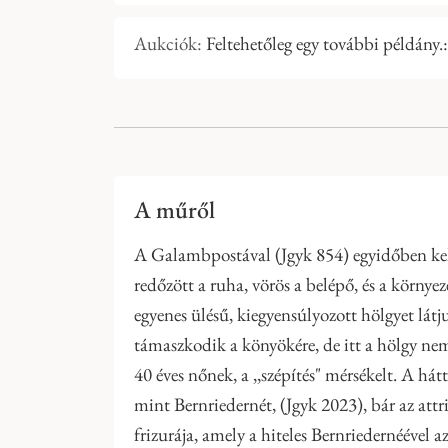
Aukciók:
Feltehetőleg egy további példány.:
A műről
A Galambpostával (Jgyk 854) egyidőben kelet
redőzött a ruha, vörös a belépő, és a körn
egyenes ülésű, kiegyensúlyozott hölgyet lát
támaszkodik a könyökére, de itt a hölgy nem 
40 éves nőnek, a ,,szépítés" mérsékelt. A h
mint Bernriedernét, (Jgyk 2023), bár az att
frizurája, amely a hiteles Bernriedernéével 