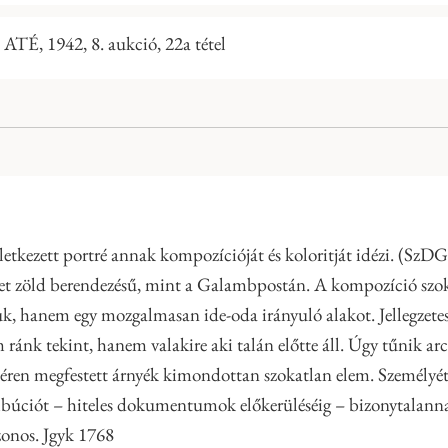
 ATÉ, 1942, 8. aukció, 22a tétel
kezett portré annak kompozícióját és koloritját idézi. (SzDG 19
yezet zöld berendezésű, mint a Galambpostán. A kompozíció szo
juk, hanem egy mozgalmasan ide-oda irányuló alakot. Jellegzete
ránk tekint, hanem valakire aki talán előtte áll. Úgy tűnik ar
áttéren megfestett árnyék kimondottan szokatlan elem. Személyét
ribúciót – hiteles dokumentumok előkerüléséig – bizonytalanna
azonos. Jgyk 1768