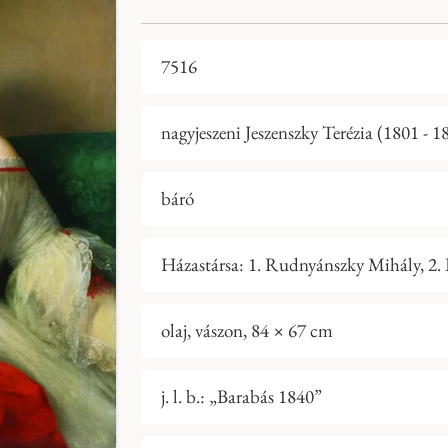
7516
nagyjeszeni Jeszenszky Terézia (1801 - 1
báró
Házastársa: 1. Rudnyánszky Mihály, 2. B
olaj, vászon, 84 × 67 cm
j. l. b.: „Barabás 1840”