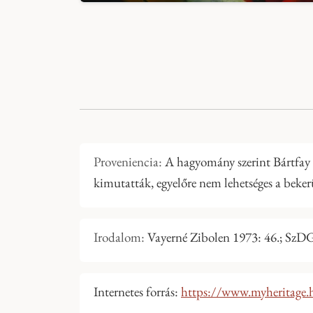
Proveniencia:
A hagyomány szerint Bártfay L
kimutatták, egyelőre nem lehetséges a beker
Irodalom:
Vayerné Zibolen 1973: 46.; SzDG 
Internetes forrás:
https://www.myheritage