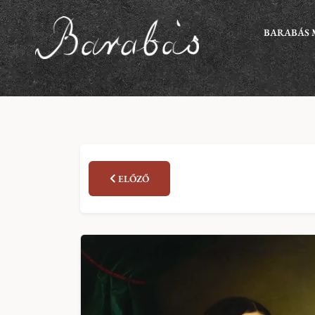
BARABÁS 
ELŐZŐ