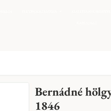
MIKLÓS
ÉLETMŰKATALÓGUS
KIÁLLÍTÁSOK/KÖNYV
KAPCSOLAT
Bernádné hölg
1846