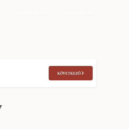
EK
SZAKMAI HÁTTÉR
TANULMÁNYOK
KÖVETKEZŐ
y