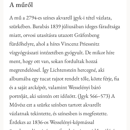
A műről
A mű a 2794-es színes akvarell jgyk-i tétel vázlata,
szürkében. Barabás 1839 júliusában ideges fáradtsága
miatt, orvosi utasításra utazott Gräfenbeng
fürdőhelyre, ahol a híres Vincenz Priessnitz
vízgyógyászati intézetében gyógyult. De mikor híre
ment, hogy ott van, sokan fordultak hozzá
megrendeléssel. Így Lichtenstein hercegné, aki
albumába egy tucat rajzot rendelt tőle, közte férje, fia
és a saját arcképét, valamint Wesselényi báró
portréját, aki szintén ott időzött. (Jgyk 566–573) A
Művész ezt a szürke színben tartott akvarellt
vázlatnak tekintette, és színesben is megfestette.
Érdekes az 1836-os Wesselényi-képmással