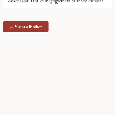
összehasonlítani, és megfigyelni rajta az idő múlását.
← Vissza a listához