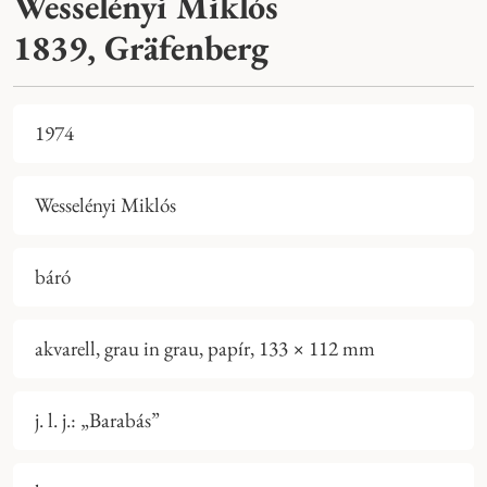
Wesselényi Miklós
1839, Gräfenberg
1974
Wesselényi Miklós
báró
akvarell, grau in grau, papír, 133 × 112 mm
j. l. j.: „Barabás”