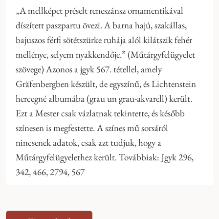
„A mellképet préselt reneszánsz ornamentikával
díszített paszpartu övezi. A barna hajú, szakállas,
bajuszos férfi sötétszürke ruhája alól kilátszik fehér
mellénye, selyem nyakkendője.” (Műtárgyfelügyelet
szövege) Azonos a jgyk 567. tétellel, amely
Gräfenbergben készült, de egyszínű, és Lichtenstein
hercegné albumába (grau un grau-akvarell) került.
Ezt a Mester csak vázlatnak tekintette, és később
színesen is megfestette. A színes mű sorsáról
nincsenek adatok, csak azt tudjuk, hogy a
Műtárgyfelügyelethez került. Továbbiak: Jgyk 296,
342, 466, 2794, 567