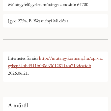
Műtárgyfelügyelet, műtárgyazonosító: 64700
Jgyk: 2794. B. Wesselényi Miklós a.
Internetes forrás:
http://mutargy.kormany.hu/api/na
gykep/4bbd511b0f0d63612811aea716dea4db
2026.06.21.
A műről