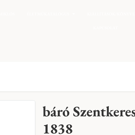
MIKLÓS
ÉLETMŰKATALÓGUS
KIÁLLÍTÁSOK/KÖNYV
KAPCSOLAT
báró Szentkeres
1838