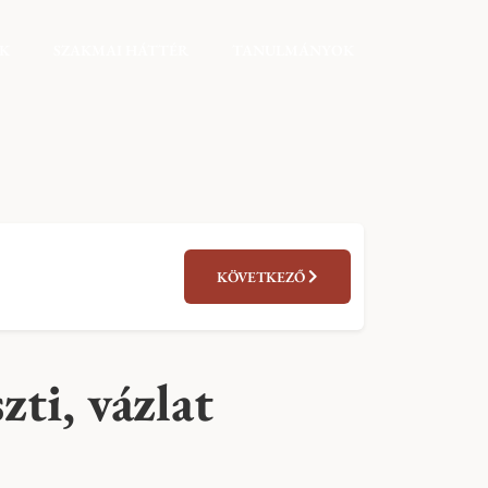
EK
SZAKMAI HÁTTÉR
TANULMÁNYOK
KÖVETKEZŐ
zti, vázlat