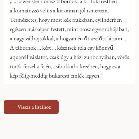
,,...Löwenstern orosz tábornok, a ki Bukarestben
alkormányzó volt s a kit onnan jól ismertem.
Természetes, hogy most kék frakkban, cylinderben
egészen másképen festett, mint orosz egyenruhájában,
a nagy vállrojtokkal, a hogyan én őt azelőtt láttam...
À tábornok ... kért ... készítsek róla egy könnyű
aquarell vázlatot, csak úgy a házi zubbonyában, vörös
török fezzel a fején, csibukkal a kezében, hogy ez a
kép félig-meddig bukaresti emlék legyen."
← Vissza a listához