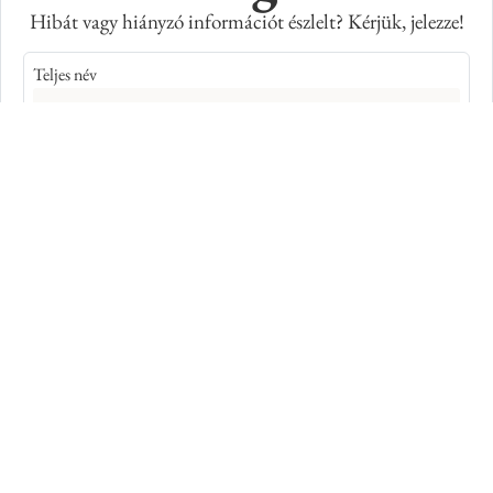
Hibát vagy hiányzó információt észlelt? Kérjük, jelezze!
Teljes név
E-mail cím
Kép azonosító száma
Adatkiegészítés