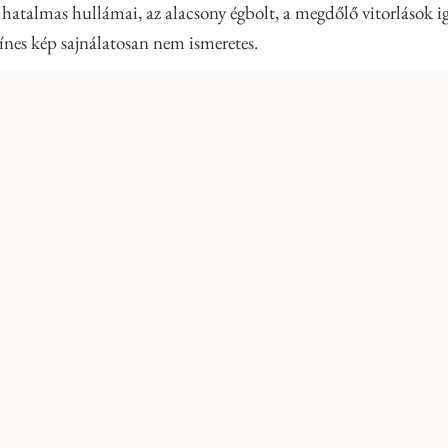
r hatalmas hullámai, az alacsony égbolt, a megdőlő vitorlások
ínes kép sajnálatosan nem ismeretes.