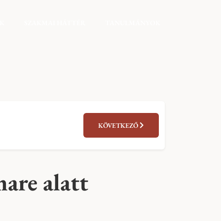
EK
SZAKMAI HÁTTÉR
TANULMÁNYOK
KÖVETKEZŐ
are alatt