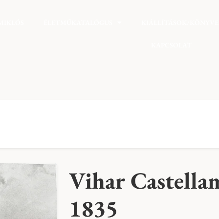
MIKLÓS
ÉLETMŰKATALÓGUS
KIÁLLÍTÁSOK/KÖNYV
KAPCSOLAT
Vihar Castellam
1835