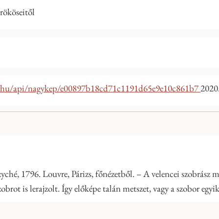
rököseitől
y.hu/api/nagykep/e00897b18cd71c1191d65e9e10c861b7
2020
é, 1796. Louvre, Párizs, főnézetből. – A velencei szobrász m
obrot is lerajzolt. Így előképe talán metszet, vagy a szobor egyi