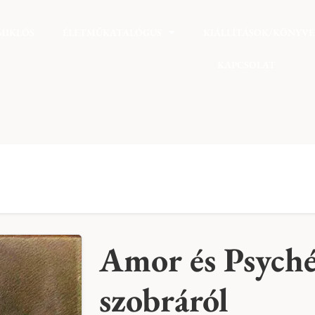
MIKLÓS
ÉLETMŰKATALÓGUS
KIÁLLÍTÁSOK/KÖNYV
KAPCSOLAT
Amor és Psyché
szobráról