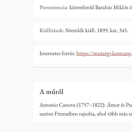
Proveniencia:
közvetlenül Barabás Miklós ö
Kiállítások:
Síremlék kiáll. 1899, kat. 345.
Internetes forrás:
https://mutargy.korman
A műről
Antonio Canova (1757–1822): Ámor és Pszych
szerint Firenzében rajzolta, ahol több más sz