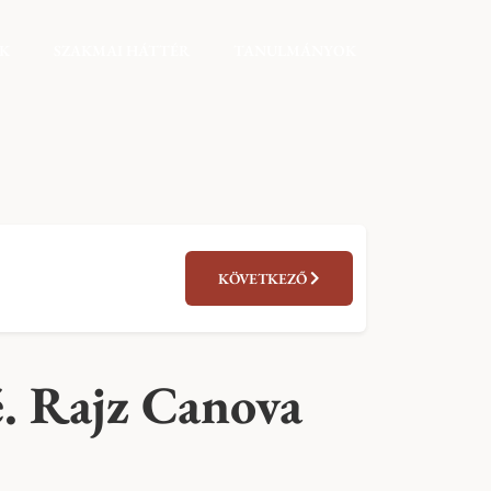
EK
SZAKMAI HÁTTÉR
TANULMÁNYOK
KÖVETKEZŐ
. Rajz Canova