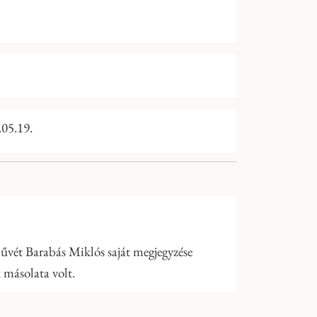
.05.19.
űvét Barabás Miklós saját megjegyzése
k másolata volt.