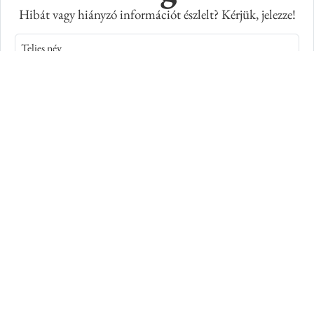
Hibát vagy hiányzó információt észlelt? Kérjük, jelezze!
Teljes név
E-mail cím
Kép azonosító száma
Adatkiegészítés