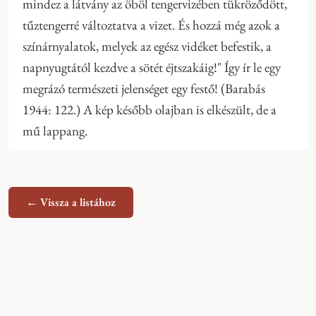
mindez a látvány az öböl tengervizében tükröződött,
tűztengerré változtatva a vizet. És hozzá még azok a
színárnyalatok, melyek az egész vidéket befestik, a
napnyugtától kezdve a sötét éjtszakáig!" Így ír le egy
megrázó természeti jelenséget egy festő! (Barabás
1944: 122.) A kép később olajban is elkészült, de a
mű lappang.
← Vissza a listához