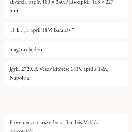
akvarell, papír, 180 × 240; Másodpld.: 168 × 227
mm
j. l. k.: „1. april 1835 Barabás ”
magántulajdon
Jgyk: 2729. A Vezuv kitörése 1835. április 1-én,
Nápoly a.
Proveniencia:
közvetlenül Barabás Miklós
örököseitől