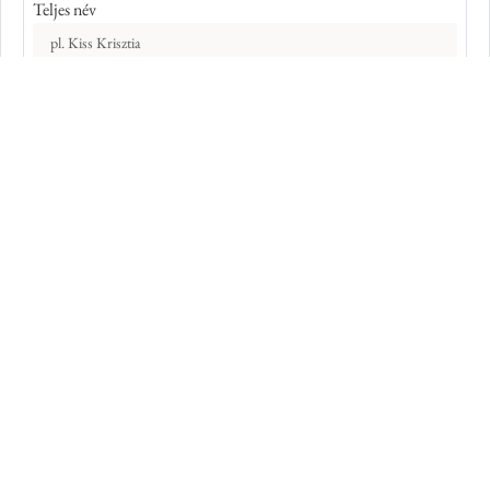
Teljes név
E-mail cím
Kép azonosító száma
Adatkiegészítés
Elolvastam és elfogadom az
Adatkezelési Tájékoztatót
,
hozzájárulok az adataim kezeléséhez a z Adatkezelési
Tájékoztatóban foglaltak szerint. Ez az oldal reCAPTCHA