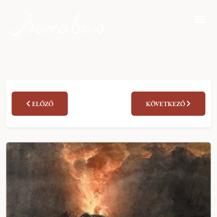
ELŐZŐ
KÖVETKEZŐ