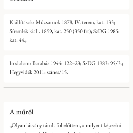
Kiállítások:
Műcsarnok 1878, IV. terem, kat. 133;
Síremlék kiáll. 1899, kat. 250 (350 frt); SzDG 1985:
kat. 44.;
Irodalom:
Barabás 1944: 122–23; SzDG 1983: 95/3.;
Hegyvidék 2011: színes/15.
A műről
,,Olyan látvány tárult föl előttem, a milyent képzelni